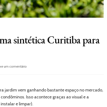
a sintética Curitiba para
em
xe um comentário
Como
funciona
a
grama
 para jardim vem ganhando bastante espaço no mercado,
sintética
Curitiba
 condôminos. Isso acontece graças ao visual e a
para
instalar e limpar).
jardim?