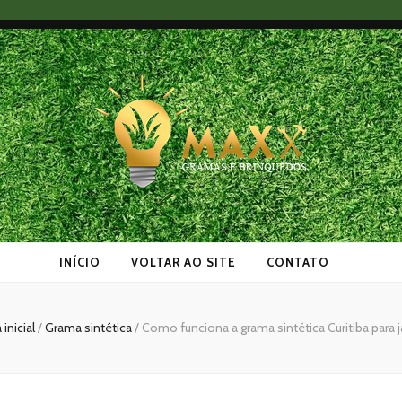
as
INÍCIO
VOLTAR AO SITE
CONTATO
inicial
/
Grama sintética
/
Como funciona a grama sintética Curitiba para 