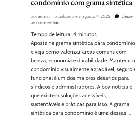
condomínio com grama sintética
por
admin
atualizado em
agosto 4, 2025
Deixe
em
um comentário
Descubra
Tempo de leitura:
4
minutos
como
valorizar
Aposte na grama sintética para condomínio
seu
e veja como valorizar áreas comuns com
condomínio
beleza, economia e durabilidade. Manter u
com
grama
condomínio visualmente agradável, seguro 
sintética
funcional é um dos maiores desafios para
síndicos e administradores. A boa notícia é
que existem soluções acessíveis,
sustentáveis e práticas para isso. A grama
sintética para condomínio é uma dessas …