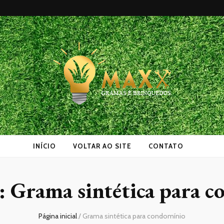
as
INÍCIO
VOLTAR AO SITE
CONTATO
a:
Grama sintética para 
Página inicial
/
Grama sintética para condomínio