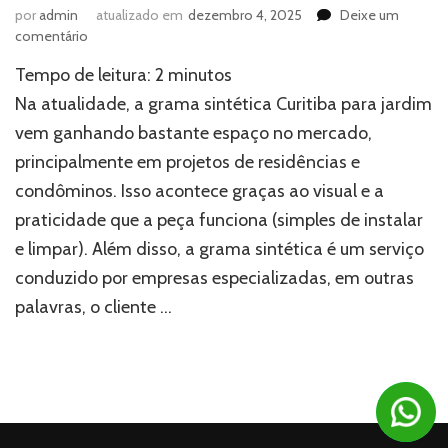
por
admin
atualizado em
dezembro 4, 2025
Deixe um
em
comentário
Como
Tempo de leitura:
2
minutos
funciona
a
Na atualidade, a grama sintética Curitiba para jardim
grama
vem ganhando bastante espaço no mercado,
sintética
principalmente em projetos de residências e
Curitiba
para
condôminos. Isso acontece graças ao visual e a
jardim?
praticidade que a peça funciona (simples de instalar
e limpar). Além disso, a grama sintética é um serviço
conduzido por empresas especializadas, em outras
palavras, o cliente …