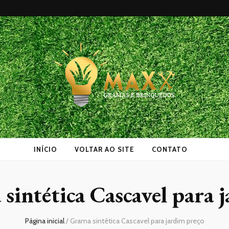
as
INÍCIO
VOLTAR AO SITE
CONTATO
sintética Cascavel para 
Página inicial
/
Grama sintética Cascavel para jardim preço