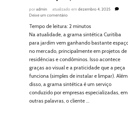
por
admin
atualizado em
dezembro 4, 2025
em
Deixe um comentário
Como
Tempo de leitura:
2
minutos
funciona
a
Na atualidade, a grama sintética Curitiba
grama
para jardim vem ganhando bastante espaç
sintética
no mercado, principalmente em projetos de
Curitiba
para
residências e condôminos. Isso acontece
jardim?
graças ao visual e a praticidade que a peça
funciona (simples de instalar e limpar). Além
disso, a grama sintética é um serviço
conduzido por empresas especializadas, em
outras palavras, o cliente …