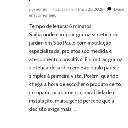
por
admin
atualizado em
maio 25, 2026
Deixe
em
um comentário
Onde
Tempo de leitura:
6
minutos
comprar
grama
Saiba onde comprar grama sintética de
sintética
jardim em São Paulo com instalação
de
especializada, projetos sob medida e
jardim
em
atendimento consultivo. Encontrar grama
São
sintética de jardim em São Paulo parece
Paulo
simples à primeira vista. Porém, quando
chega a hora de escolher o produto certo,
comparar acabamento, durabilidade e
instalação, muita gente percebe que a
decisão exige mais …