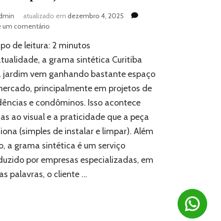
dmin
atualizado em
dezembro 4, 2025
em
e um comentário
Como
o de leitura:
2
minutos
funciona
a
tualidade, a grama sintética Curitiba
grama
a jardim vem ganhando bastante espaço
sintética
ercado, principalmente em projetos de
Curitiba
para
dências e condôminos. Isso acontece
jardim?
as ao visual e a praticidade que a peça
iona (simples de instalar e limpar). Além
o, a grama sintética é um serviço
uzido por empresas especializadas, em
as palavras, o cliente …