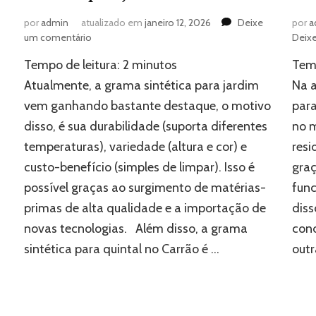
por
admin
atualizado em
janeiro 12, 2026
Deixe
por
a
em
um comentário
Deix
Por
Tempo de leitura:
2
minutos
Temp
que
investir
Atualmente, a grama sintética para jardim
Na a
na
vem ganhando bastante destaque, o motivo
par
grama
disso, é sua durabilidade (suporta diferentes
no m
sintética
para
temperaturas), variedade (altura e cor) e
resi
jardim?
custo-benefício (simples de limpar). Isso é
graç
possível graças ao surgimento de matérias-
func
primas de alta qualidade e a importação de
diss
novas tecnologias. Além disso, a grama
cond
sintética para quintal no Carrão é …
outr