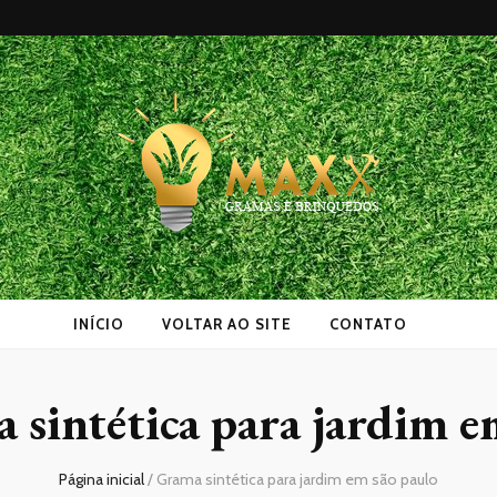
as
INÍCIO
VOLTAR AO SITE
CONTATO
 sintética para jardim e
Página inicial
/
Grama sintética para jardim em são paulo