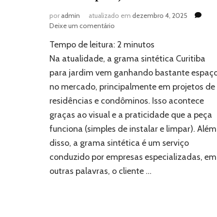
por
admin
atualizado em
dezembro 4, 2025
em
Deixe um comentário
Como
Tempo de leitura:
2
minutos
funciona
a
Na atualidade, a grama sintética Curitiba
grama
para jardim vem ganhando bastante espaç
sintética
no mercado, principalmente em projetos de
Curitiba
para
residências e condôminos. Isso acontece
jardim?
graças ao visual e a praticidade que a peça
funciona (simples de instalar e limpar). Além
disso, a grama sintética é um serviço
conduzido por empresas especializadas, em
outras palavras, o cliente …