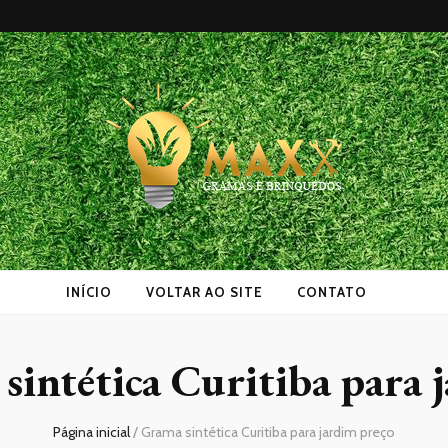
as
INÍCIO
VOLTAR AO SITE
CONTATO
sintética Curitiba para 
Página inicial
/
Grama sintética Curitiba para jardim preço