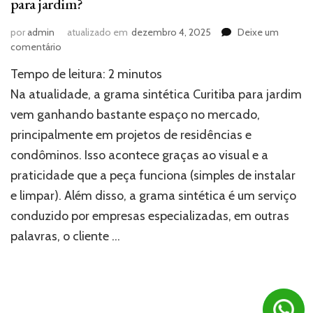
para jardim?
por
admin
atualizado em
dezembro 4, 2025
Deixe um
em
comentário
Como
Tempo de leitura:
2
minutos
funciona
a
Na atualidade, a grama sintética Curitiba para jardim
grama
vem ganhando bastante espaço no mercado,
sintética
principalmente em projetos de residências e
Curitiba
para
condôminos. Isso acontece graças ao visual e a
jardim?
praticidade que a peça funciona (simples de instalar
e limpar). Além disso, a grama sintética é um serviço
conduzido por empresas especializadas, em outras
palavras, o cliente …