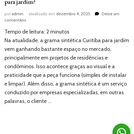
para jardim?
por
admin
atualizado em
dezembro 4, 2025
Deixe um
em
comentário
Como
Tempo de leitura:
2
minutos
funciona
a
Na atualidade, a grama sintética Curitiba para jardim
grama
vem ganhando bastante espaço no mercado,
sintética
principalmente em projetos de residências e
Curitiba
para
condôminos. Isso acontece graças ao visual e a
jardim?
praticidade que a peça funciona (simples de instalar
e limpar). Além disso, a grama sintética é um serviço
conduzido por empresas especializadas, em outras
palavras, o cliente …