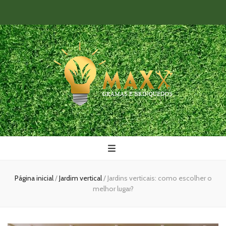
Maxx Gramas
Blog
Página inicial
/
Jardim vertical
/
Jardins verticais: como escolher o
melhor lugar?