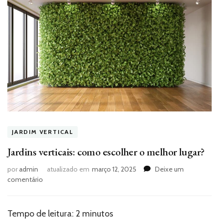
JARDIM VERTICAL
Jardins verticais: como escolher o melhor lugar?
por
admin
atualizado em
março 12, 2025
Deixe um
em
comentário
Jardins
verticais:
como
Tempo de leitura:
2
minutos