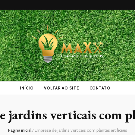
as
INÍCIO
VOLTAR AO SITE
CONTATO
 jardins verticais com pla
Página inicial
/
Empresa de jardins verticais com plantas artificiais