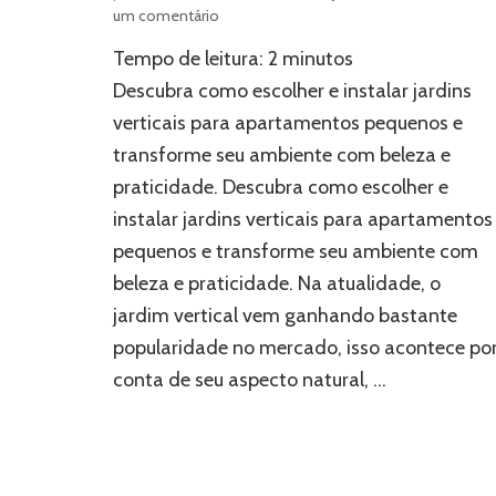
em
um comentário
Jardins
Tempo de leitura:
2
minutos
verticais:
como
Descubra como escolher e instalar jardins
escolher
verticais para apartamentos pequenos e
o
transforme seu ambiente com beleza e
melhor
lugar?
praticidade. Descubra como escolher e
instalar jardins verticais para apartamentos
pequenos e transforme seu ambiente com
beleza e praticidade. Na atualidade, o
jardim vertical vem ganhando bastante
popularidade no mercado, isso acontece po
conta de seu aspecto natural, …