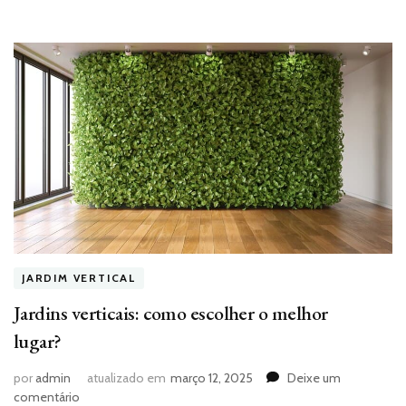
JARDIM VERTICAL
Jardins verticais: como escolher o melhor
lugar?
por
admin
atualizado em
março 12, 2025
Deixe um
em
comentário