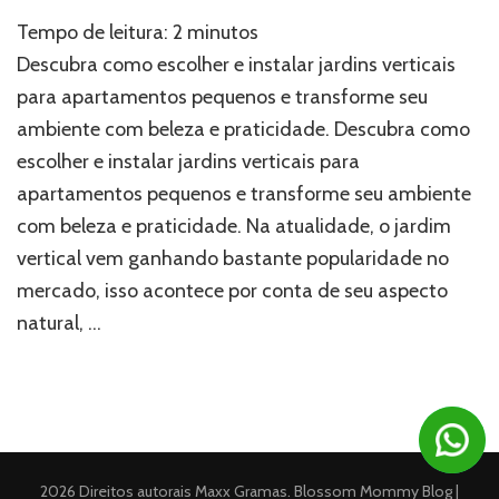
Jardins
Tempo de leitura:
2
minutos
verticais:
como
Descubra como escolher e instalar jardins verticais
escolher
para apartamentos pequenos e transforme seu
o
ambiente com beleza e praticidade. Descubra como
melhor
lugar?
escolher e instalar jardins verticais para
apartamentos pequenos e transforme seu ambiente
com beleza e praticidade. Na atualidade, o jardim
vertical vem ganhando bastante popularidade no
mercado, isso acontece por conta de seu aspecto
natural, …
2026 Direitos autorais
Maxx Gramas
.
Blossom Mommy Blog |