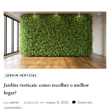
JARDIM VERTICAL
Jardins verticais: como escolher o melhor
lugar?
por
admin
atualizado em
março 12, 2025
Deixe um
em
comentário