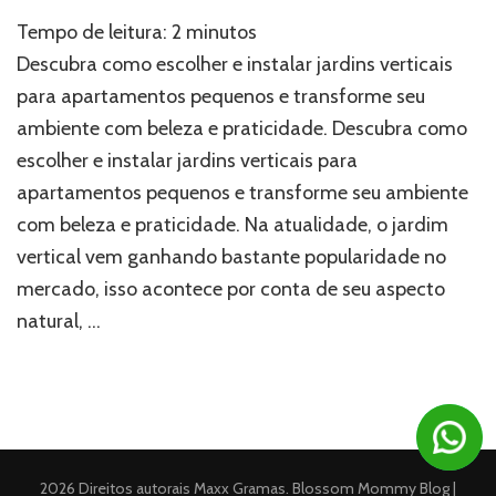
Jardins
Tempo de leitura:
2
minutos
verticais:
como
Descubra como escolher e instalar jardins verticais
escolher
para apartamentos pequenos e transforme seu
o
ambiente com beleza e praticidade. Descubra como
melhor
lugar?
escolher e instalar jardins verticais para
apartamentos pequenos e transforme seu ambiente
com beleza e praticidade. Na atualidade, o jardim
vertical vem ganhando bastante popularidade no
mercado, isso acontece por conta de seu aspecto
natural, …
2026 Direitos autorais
Maxx Gramas
.
Blossom Mommy Blog |