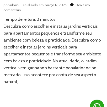
por
admin
atualizado em
março 12, 2025
Deixe um
em
comentário
Jardins
Tempo de leitura:
2
minutos
verticais:
como
Descubra como escolher e instalar jardins verticais
escolher
para apartamentos pequenos e transforme seu
o
ambiente com beleza e praticidade. Descubra como
melhor
lugar?
escolher e instalar jardins verticais para
apartamentos pequenos e transforme seu ambiente
com beleza e praticidade. Na atualidade, o jardim
vertical vem ganhando bastante popularidade no
mercado, isso acontece por conta de seu aspecto
natural, …