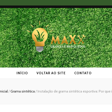
as
INÍCIO
VOLTAR AO SITE
CONTATO
nicial
/
Grama sintética
/
Instalação de grama sintética esportiva: Por que i