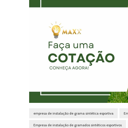
empresa de instalação de grama sintética esportiva
Em
Empresa de instalação de gramados sintéticos esportivos