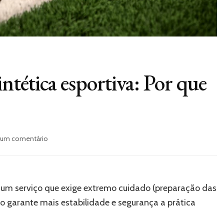
intética esportiva: Por que
em
 um comentário
Instalação
de
grama
sintética
é um serviço que exige extremo cuidado (preparação das
esportiva:
Por
so garante mais estabilidade e segurança a prática
que
investir?