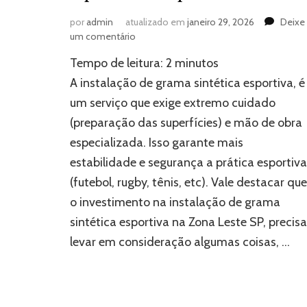
por
admin
atualizado em
janeiro 29, 2026
Deixe
em
um comentário
Instalação
Tempo de leitura:
2
minutos
de
grama
A instalação de grama sintética esportiva, é
sintética
um serviço que exige extremo cuidado
esportiva:
(preparação das superfícies) e mão de obra
Por
que
especializada. Isso garante mais
investir?
estabilidade e segurança a prática esportiva
(futebol, rugby, tênis, etc). Vale destacar que
o investimento na instalação de grama
sintética esportiva na Zona Leste SP, precisa
levar em consideração algumas coisas, …