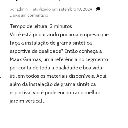
por
admin
atualizado em
setembro 10, 2024
em
Deixe um comentário
Instalação
Tempo de leitura:
3
minutos
de
grama
Você está procurando por uma empresa que
sintética
faça a instalação de grama sintética
esportiva:
esportiva de qualidade? Então conheça a
conheça
mais
Maxx Gramas, uma referência no segmento
sobre
por conta de toda a qualidade e boa vida
,
útil em todos os materiais disponíveis. Aqui,
além da instalação de grama sintética
esportiva, você pode encontrar o melhor
jardim vertical …