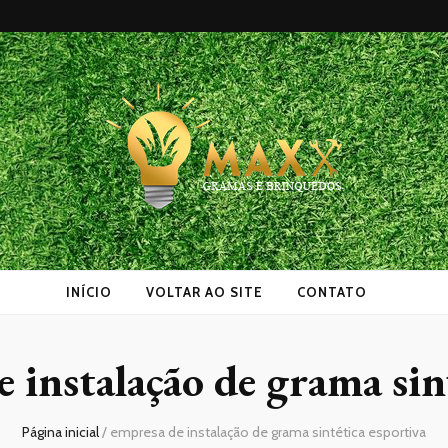
as
INÍCIO
VOLTAR AO SITE
CONTATO
 instalação de grama sin
Página inicial
/
empresa de instalação de grama sintética esportiva