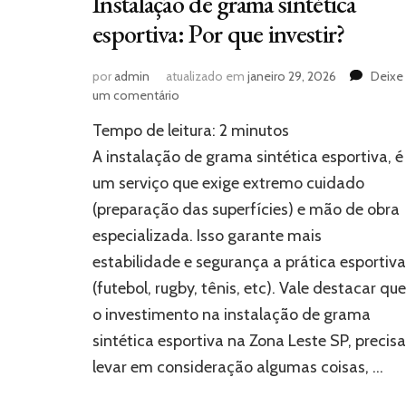
Instalação de grama sintética
esportiva: Por que investir?
por
admin
atualizado em
janeiro 29, 2026
Deixe
em
um comentário
Instalação
Tempo de leitura:
2
minutos
de
grama
A instalação de grama sintética esportiva, é
sintética
um serviço que exige extremo cuidado
esportiva:
(preparação das superfícies) e mão de obra
Por
que
especializada. Isso garante mais
investir?
estabilidade e segurança a prática esportiva
(futebol, rugby, tênis, etc). Vale destacar que
o investimento na instalação de grama
sintética esportiva na Zona Leste SP, precisa
levar em consideração algumas coisas, …