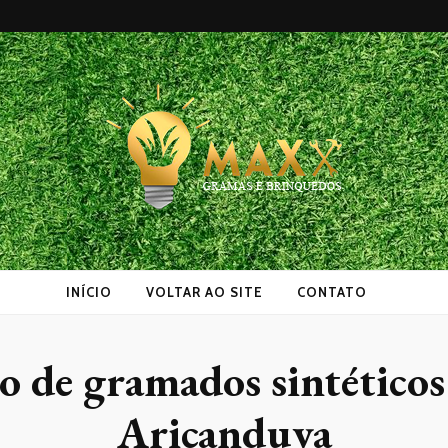
as
INÍCIO
VOLTAR AO SITE
CONTATO
ão de gramados sintéticos
Aricanduva