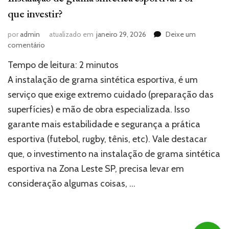
que investir?
por
admin
atualizado em
janeiro 29, 2026
Deixe um
em
comentário
Instalação
Tempo de leitura:
2
minutos
de
grama
A instalação de grama sintética esportiva, é um
sintética
serviço que exige extremo cuidado (preparação das
esportiva:
superfícies) e mão de obra especializada. Isso
Por
que
garante mais estabilidade e segurança a prática
investir?
esportiva (futebol, rugby, tênis, etc). Vale destacar
que, o investimento na instalação de grama sintética
esportiva na Zona Leste SP, precisa levar em
consideração algumas coisas, …