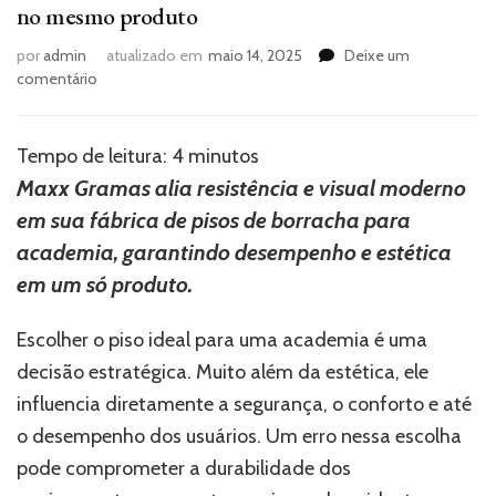
no mesmo produto
por
admin
atualizado em
maio 14, 2025
Deixe um
em
comentário
Fábrica
de
pisos
Tempo de leitura:
4
minutos
de
Maxx Gramas alia resistência e visual moderno
borracha
em sua fábrica de pisos de borracha para
para
academia:
academia, garantindo desempenho e estética
como
em um só produto.
a
Maxx
Gramas
Escolher o piso ideal para uma academia é uma
entrega
decisão estratégica. Muito além da estética, ele
desempenho
influencia diretamente a segurança, o conforto e até
e
estética
o desempenho dos usuários. Um erro nessa escolha
no
pode comprometer a durabilidade dos
mesmo
produto