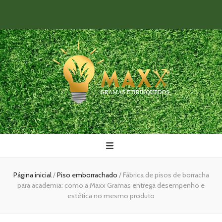
Maxx Gramas
Blog
Página inicial
/
Piso emborrachado
/
Fábrica de pisos de borracha
para academia: como a Maxx Gramas entrega desempenho e
estética no mesmo produto