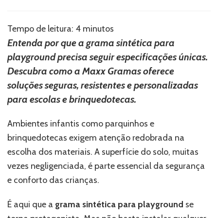
Por
que
playgrounds
Tempo de leitura:
4
minutos
e
Entenda por que a grama sintética para
parquinhos
playground precisa seguir especificações únicas.
precisam
de
Descubra como a Maxx Gramas oferece
uma
soluções seguras, resistentes e personalizadas
grama
sintética
para escolas e brinquedotecas.
específica?
Ambientes infantis como parquinhos e
brinquedotecas exigem atenção redobrada na
escolha dos materiais. A superfície do solo, muitas
vezes negligenciada, é parte essencial da segurança
e conforto das crianças.
É aqui que a
grama sintética para playground
se