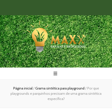
Maxx Gramas
Blog
Página inicial
/
Grama sintética para playground
/
Por que
playgrounds e parquinhos precisam de uma grama sintética
específica?