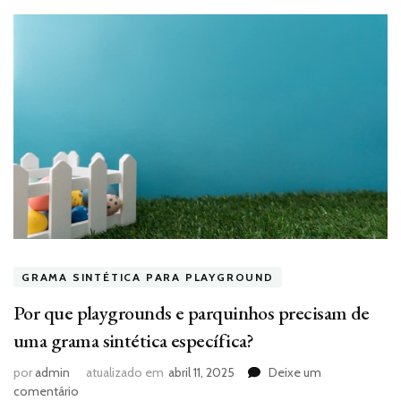
GRAMA SINTÉTICA PARA PLAYGROUND
Por que playgrounds e parquinhos precisam de
uma grama sintética específica?
por
admin
atualizado em
abril 11, 2025
Deixe um
em
comentário