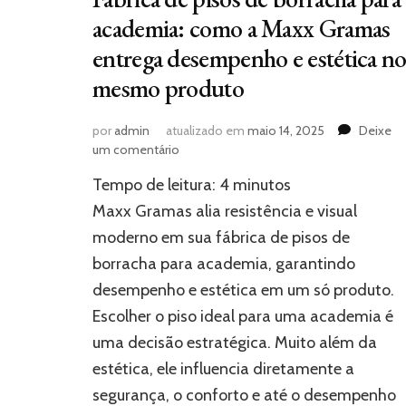
academia: como a Maxx Gramas
entrega desempenho e estética n
mesmo produto
por
admin
atualizado em
maio 14, 2025
Deixe
em
um comentário
Fábrica
Tempo de leitura:
4
minutos
de
pisos
Maxx Gramas alia resistência e visual
de
moderno em sua fábrica de pisos de
borracha
borracha para academia, garantindo
para
academia:
desempenho e estética em um só produto.
como
Escolher o piso ideal para uma academia é
a
Maxx
uma decisão estratégica. Muito além da
Gramas
estética, ele influencia diretamente a
entrega
segurança, o conforto e até o desempenho
desempenho