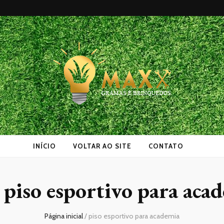
as
INÍCIO
VOLTAR AO SITE
CONTATO
:
piso esportivo para aca
Página inicial
/
piso esportivo para academia