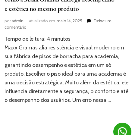
e estética no mesmo produto
por
admin
atualizado em
maio 14, 2025
Deixe um
em
comentário
Fábrica
Tempo de leitura:
4
minutos
de
pisos
Maxx Gramas alia resistência e visual moderno em
de
sua fábrica de pisos de borracha para academia,
borracha
garantindo desempenho e estética em um só
para
academia:
produto. Escolher o piso ideal para uma academia é
como
uma decisão estratégica. Muito além da estética, ele
a
Maxx
influencia diretamente a segurança, o conforto e até
Gramas
o desempenho dos usuários. Um erro nessa …
entrega
desempenho
e
estética
no
mesmo