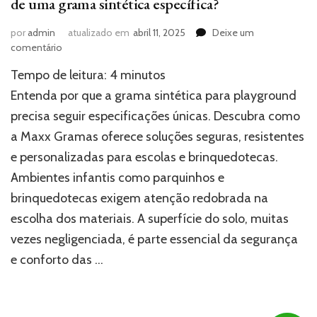
de uma grama sintética específica?
por
admin
atualizado em
abril 11, 2025
Deixe um
em
comentário
Por
Tempo de leitura:
4
minutos
que
playgrounds
Entenda por que a grama sintética para playground
e
precisa seguir especificações únicas. Descubra como
parquinhos
a Maxx Gramas oferece soluções seguras, resistentes
precisam
de
e personalizadas para escolas e brinquedotecas.
uma
Ambientes infantis como parquinhos e
grama
sintética
brinquedotecas exigem atenção redobrada na
específica?
escolha dos materiais. A superfície do solo, muitas
vezes negligenciada, é parte essencial da segurança
e conforto das …