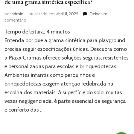
de uma grama sintética específica?
por
admin
atualizado em
abril 11, 2025
Deixe um
em
comentário
Por
Tempo de leitura:
4
minutos
que
playgrounds
Entenda por que a grama sintética para playground
e
precisa seguir especificações únicas. Descubra como
parquinhos
a Maxx Gramas oferece soluções seguras, resistentes
precisam
de
e personalizadas para escolas e brinquedotecas.
uma
Ambientes infantis como parquinhos e
grama
sintética
brinquedotecas exigem atenção redobrada na
específica?
escolha dos materiais. A superfície do solo, muitas
vezes negligenciada, é parte essencial da segurança
e conforto das …