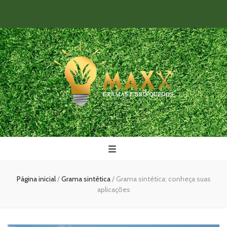
Maxx Gramas
Blog
Página inicial
/
Grama sintética
/
Grama sintética: conheça suas
aplicações