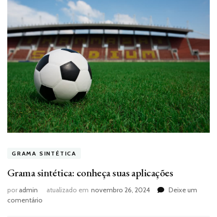
GRAMA SINTÉTICA
Grama sintética: conheça suas aplicações
por
admin
atualizado em
novembro 26, 2024
Deixe um
em
comentário
Grama