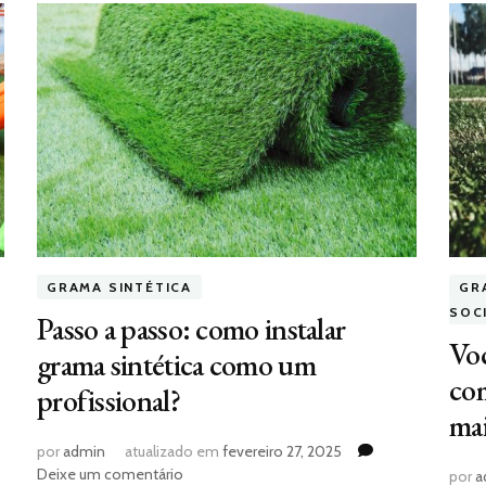
GRAMA SINTÉTICA
GR
SOC
Passo a passo: como instalar
Voc
grama sintética como um
com
profissional?
mai
por
admin
atualizado em
fevereiro 27, 2025
em
Deixe um comentário
por
a