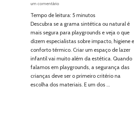
em
um comentário
Grama
Tempo de leitura:
5
minutos
sintética
x
Descubra se a grama sintética ou natural é
grama
mais segura para playgrounds e veja o que
natural
dizem especialistas sobre impacto, higiene 
para
playgrounds:
conforto térmico. Criar um espaço de lazer
qual
infantil vai muito além da estética. Quando
a
escolha
falamos em playgrounds, a segurança das
mais
crianças deve ser o primeiro critério na
segura
escolha dos materiais. E um dos …
para
crianças?