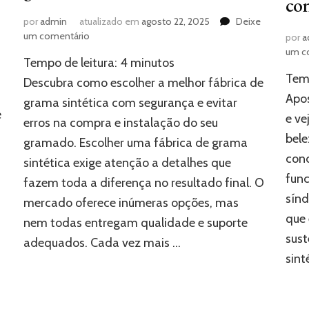
con
por
admin
atualizado em
agosto 22, 2025
Deixe
em
um comentário
por
a
Como
um c
Tempo de leitura:
4
minutos
escolher
Temp
uma
Descubra como escolher a melhor fábrica de
fábrica
Apos
grama sintética com segurança e evitar
de
e
e ve
erros na compra e instalação do seu
grama
sintética
bele
gramado. Escolher uma fábrica de grama
sem
cond
sintética exige atenção a detalhes que
erro
func
fazem toda a diferença no resultado final. O
sínd
mercado oferece inúmeras opções, mas
que 
nem todas entregam qualidade e suporte
sust
adequados. Cada vez mais …
sint