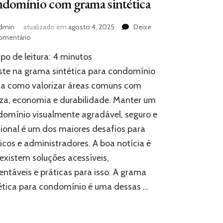
domínio com grama sintética
dmin
atualizado em
agosto 4, 2025
Deixe
em
omentário
Descubra
o de leitura:
4
minutos
como
valorizar
te na grama sintética para condomínio
seu
ja como valorizar áreas comuns com
condomínio
za, economia e durabilidade. Manter um
com
grama
omínio visualmente agradável, seguro e
sintética
ional é um dos maiores desafios para
icos e administradores. A boa notícia é
existem soluções acessíveis,
entáveis e práticas para isso. A grama
ética para condomínio é uma dessas …