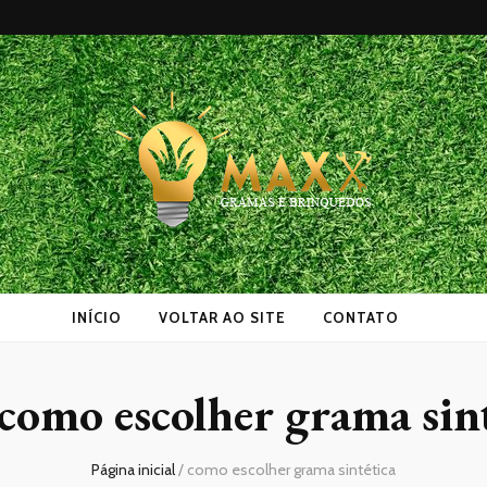
as
INÍCIO
VOLTAR AO SITE
CONTATO
como escolher grama sint
Página inicial
/
como escolher grama sintética