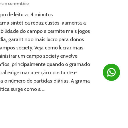
em
e um comentário
Você
o de leitura:
4
minutos
sabia?
Um
ama sintética reduz custos, aumenta a
campo
bilidade do campo e permite mais jogos
society
dia, garantindo mais lucro para donos
com
grama
ampos society. Veja como lucrar mais!
sintética
nistrar um campo society envolve
pode
gerar
afios, principalmente quando o gramado
mais
ral exige manutenção constante e
lucro!
ta o número de partidas diárias. A grama
ética surge como a …