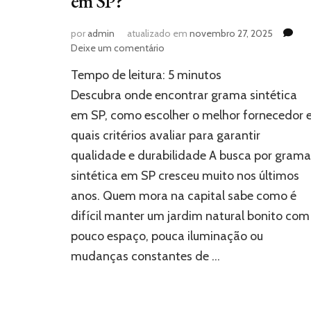
em SP?
por
admin
atualizado em
novembro 27, 2025
em
Deixe um comentário
Onde
Tempo de leitura:
5
minutos
encontrar
grama
Descubra onde encontrar grama sintética
sintética
em SP, como escolher o melhor fornecedor 
em
quais critérios avaliar para garantir
SP?
qualidade e durabilidade A busca por grama
sintética em SP cresceu muito nos últimos
anos. Quem mora na capital sabe como é
difícil manter um jardim natural bonito com
pouco espaço, pouca iluminação ou
mudanças constantes de …