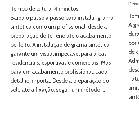
Passo
Deix
Tempo de leitura:
4
minutos
a
Temp
passo:
Saiba o passo a passo para instalar grama
como
A gr
sintética como um profissional, desde a
instalar
dura
preparação do terreno até o acabamento
grama
sintética
e
por 
perfeito. A instalação de grama sintética
como
de c
garante um visual impecável para áreas
um
Admi
profissional?
residenciais, esportivas e comerciais. Mas
des
para um acabamento profissional, cada
natu
detalhe importa. Desde a preparação do
limi
solo até a fixação, seguir um método …
sint