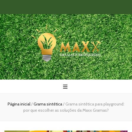
Maxx Gramas
Blog
Página inicial
/
Grama sintética
/
Grama sintética para playground:
por que escolher as soluções da Maxx Gramas?