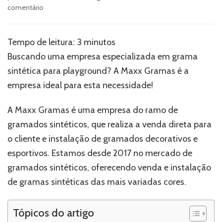
em
comentário
Grama
sintética
para
Tempo de leitura:
3
minutos
playground:
Buscando uma empresa especializada em grama
por
que
sintética para playground? A Maxx Gramas é a
escolher
empresa ideal para esta necessidade!
as
soluções
A Maxx Gramas é uma empresa do ramo de
da
Maxx
gramados sintéticos, que realiza a venda direta para
Gramas?
o cliente e instalação de gramados decorativos e
esportivos. Estamos desde 2017 no mercado de
gramados sintéticos, oferecendo venda e instalação
de gramas sintéticas das mais variadas cores.
Tópicos do artigo