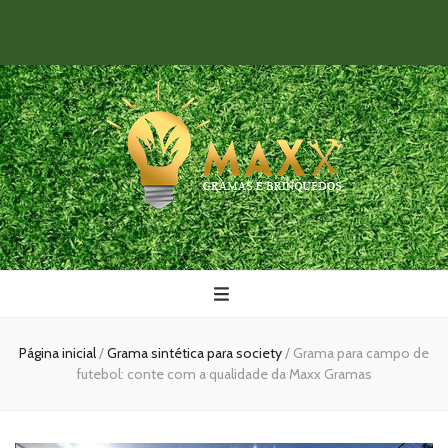
Maxx Gramas
Blog
Página inicial
/
Grama sintética para society
/
Grama para campo de
futebol: conte com a qualidade da Maxx Gramas