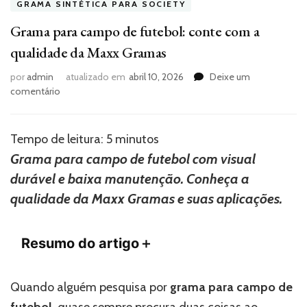
GRAMA SINTÉTICA PARA SOCIETY
Grama para campo de futebol: conte com a
qualidade da Maxx Gramas
por
admin
atualizado em
abril 10, 2026
Deixe um
em
comentário
Grama
para
campo
Tempo de leitura:
5
minutos
de
Grama para campo de futebol com visual
futebol:
durável e baixa manutenção. Conheça a
conte
com
qualidade da Maxx Gramas e suas aplicações.
a
qualidade
da
Resumo do artigo
＋
Maxx
Gramas
Quando alguém pesquisa por
grama para campo de