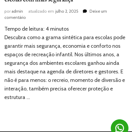
por
admin
atualizado em
julho 2, 2025
Deixe um
em
comentário
Transforme
Tempo de leitura:
4
minutos
o
recreio:
Descubra como a grama sintética para escolas pode
grama
garantir mais segurança, economia e conforto nos
sintética
espaços de recreação infantil. Nos últimos anos, a
para
escolas
segurança dos ambientes escolares ganhou ainda
com
mais destaque na agenda de diretores e gestores. E
mais
segurança
não é para menos: o recreio, momento de diversão e
interação, também precisa oferecer proteção e
estrutura …