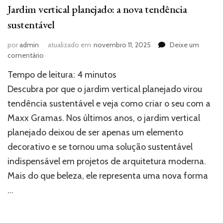
Jardim vertical planejado: a nova tendência
sustentável
por
admin
atualizado em
novembro 11, 2025
Deixe um
em
comentário
Jardim
Tempo de leitura:
4
minutos
vertical
planejado:
Descubra por que o jardim vertical planejado virou
a
tendência sustentável e veja como criar o seu com a
nova
Maxx Gramas. Nos últimos anos, o jardim vertical
tendência
sustentável
planejado deixou de ser apenas um elemento
decorativo e se tornou uma solução sustentável
indispensável em projetos de arquitetura moderna.
Mais do que beleza, ele representa uma nova forma
…