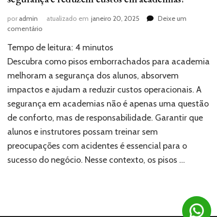
por
admin
atualizado em
janeiro 20, 2025
Deixe um
em
comentário
Como
Tempo de leitura:
4
minutos
pisos
emborrachados
Descubra como pisos emborrachados para academia
aumentam
melhoram a segurança dos alunos, absorvem
a
impactos e ajudam a reduzir custos operacionais. A
segurança
e
segurança em academias não é apenas uma questão
reduzem
de conforto, mas de responsabilidade. Garantir que
custos
em
alunos e instrutores possam treinar sem
academias?
preocupações com acidentes é essencial para o
sucesso do negócio. Nesse contexto, os pisos …