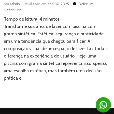
por
admin
atualizado em
abril 30, 2025
Deixe um
em
comentário
Piscina
Tempo de leitura:
4
minutos
com
grama
Transforme sua área de lazer com piscina com
sintética:
grama sintética. Estética, segurança e praticidade
tendência
em uma tendência que chegou para ficar. A
que
veio
composição visual de um espaço de lazer faz toda a
para
diferença na experiência do usuário. Hoje, uma
ficar
piscina com grama sintética representa não apenas
uma escolha estética, mas também uma decisão
prática e …