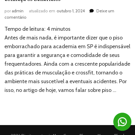
por
admin
atualizado em
outubro 1, 2024
Deixe um
em
comentário
Piso
Tempo de leitura:
4
minutos
emborrachado
para
Antes de mais nada, é importante dizer que o piso
academia
emborrachado para academia em SP é indispensável
em
para garantir a segurança e comodidade de seus
SP:
conheça
frequentadores. Ainda com a crescente popularidade
os
das práticas de musculação e crossfit, tornando o
benefícios
ambiente mais suscetível a eventuais acidentes. Por
isso, no artigo de hoje, vamos falar sobre piso …