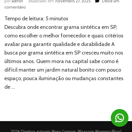
por
admin
atualizado em
novembro 27, 2025
Deixe um
em
comentário
Onde
Tempo de leitura:
5
minutos
encontrar
grama
Descubra onde encontrar grama sintética em SP,
sintética
como escolher o melhor fornecedor e quais critérios
em
avaliar para garantir qualidade e durabilidade A
SP?
busca por grama sintética em SP cresceu muito nos
últimos anos. Quem mora na capital sabe como é
difícil manter um jardim natural bonito com pouco
espaço, pouca iluminação ou mudanças constantes
de …
2026 Direitos autorais
Maxx Gramas
.
Blossom Mommy Blog |