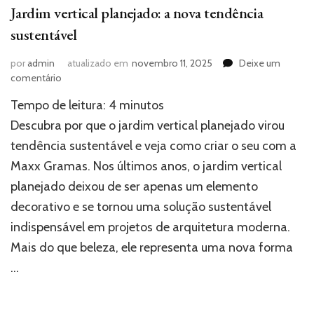
Jardim vertical planejado: a nova tendência
sustentável
por
admin
atualizado em
novembro 11, 2025
Deixe um
em
comentário
Jardim
Tempo de leitura:
4
minutos
vertical
planejado:
Descubra por que o jardim vertical planejado virou
a
tendência sustentável e veja como criar o seu com a
nova
Maxx Gramas. Nos últimos anos, o jardim vertical
tendência
sustentável
planejado deixou de ser apenas um elemento
decorativo e se tornou uma solução sustentável
indispensável em projetos de arquitetura moderna.
Mais do que beleza, ele representa uma nova forma
…