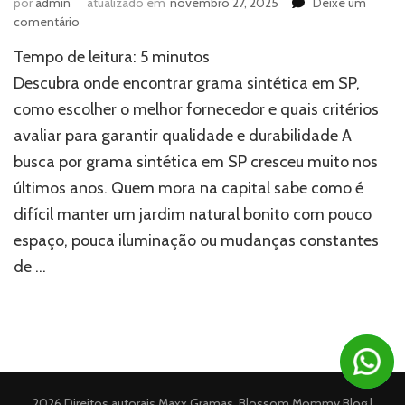
por
admin
atualizado em
novembro 27, 2025
Deixe um
em
comentário
Onde
Tempo de leitura:
5
minutos
encontrar
grama
Descubra onde encontrar grama sintética em SP,
sintética
como escolher o melhor fornecedor e quais critérios
em
avaliar para garantir qualidade e durabilidade A
SP?
busca por grama sintética em SP cresceu muito nos
últimos anos. Quem mora na capital sabe como é
difícil manter um jardim natural bonito com pouco
espaço, pouca iluminação ou mudanças constantes
de …
2026 Direitos autorais
Maxx Gramas
.
Blossom Mommy Blog |