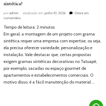
sintética?
por
admin
atualizado em
junho 10, 2026
Deixe um
em
comentário
Como
Tempo de leitura:
2
minutos
montar
um
Em geral, a montagem de um projeto com grama
projeto
sintética requer uma empresa com expertise, ou seja,
com
ela precisa oferecer variedade, personalização e
grama
sintética?
instalação. Vale destacar que, certas propostas
exigem gramas sintéticas decorativas no Tatuapé,
por exemplo, sacadas ou espaço gourmet de
apartamentos e estabelecimentos comerciais. O
motivo disso, é a fácil manutenção do material …