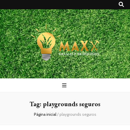
Maxx Gramas
Blog
Tag:
playgrounds seguros
Página inicial
/
playgrounds seguros