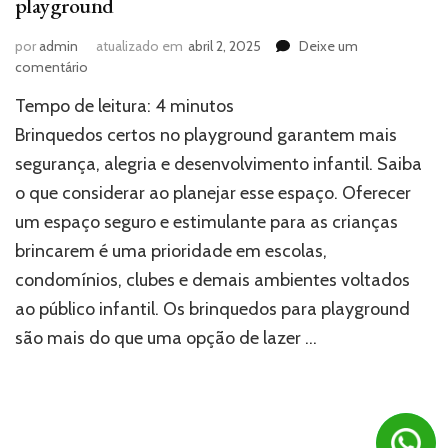
playground
por
admin
atualizado em
abril 2, 2025
Deixe um
em
comentário
Crianças
Tempo de leitura:
4
minutos
mais
felizes
Brinquedos certos no playground garantem mais
e
segurança, alegria e desenvolvimento infantil. Saiba
seguras:
o que considerar ao planejar esse espaço. Oferecer
a
necessidade
um espaço seguro e estimulante para as crianças
de
brincarem é uma prioridade em escolas,
brinquedos
certos
condomínios, clubes e demais ambientes voltados
no
ao público infantil. Os brinquedos para playground
seu
são mais do que uma opção de lazer …
playground