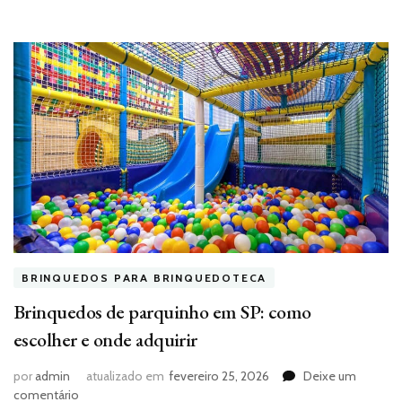
BRINQUEDOS PARA BRINQUEDOTECA
Brinquedos de parquinho em SP: como
escolher e onde adquirir
por
admin
atualizado em
fevereiro 25, 2026
Deixe um
em
comentário