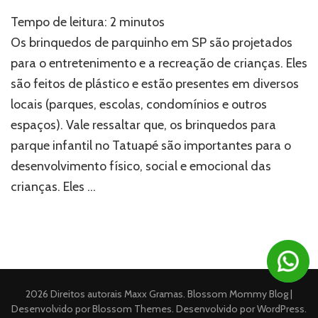
Brinquedos
Tempo de leitura:
2
minutos
de
parquinho
Os brinquedos de parquinho em SP são projetados
em
para o entretenimento e a recreação de crianças. Eles
SP:
são feitos de plástico e estão presentes em diversos
como
escolher
locais (parques, escolas, condomínios e outros
e
espaços). Vale ressaltar que, os brinquedos para
onde
adquirir
parque infantil no Tatuapé são importantes para o
desenvolvimento físico, social e emocional das
crianças. Eles …
2026 Direitos autorais
Maxx Gramas
.
Blossom Mommy Blog |
Desenvolvido por
Blossom Themes
. Desenvolvido por
WordPress
.