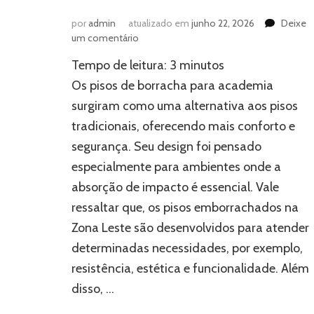
por
admin
atualizado em
junho 22, 2026
Deixe
em
um comentário
Pisos
Tempo de leitura:
3
minutos
de
borracha
Os pisos de borracha para academia
para
surgiram como uma alternativa aos pisos
academia:
tradicionais, oferecendo mais conforto e
descubra
como
segurança. Seu design foi pensado
escolher
especialmente para ambientes onde a
absorção de impacto é essencial. Vale
ressaltar que, os pisos emborrachados na
Zona Leste são desenvolvidos para atender
determinadas necessidades, por exemplo,
resistência, estética e funcionalidade. Além
disso, …