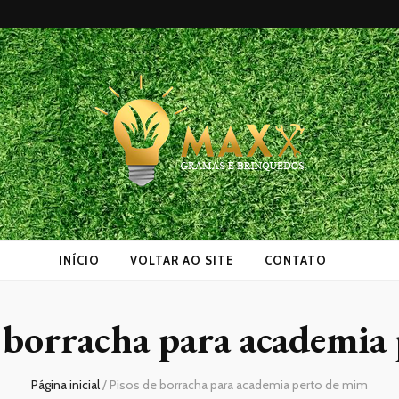
as
INÍCIO
VOLTAR AO SITE
CONTATO
e borracha para academia
Página inicial
/
Pisos de borracha para academia perto de mim