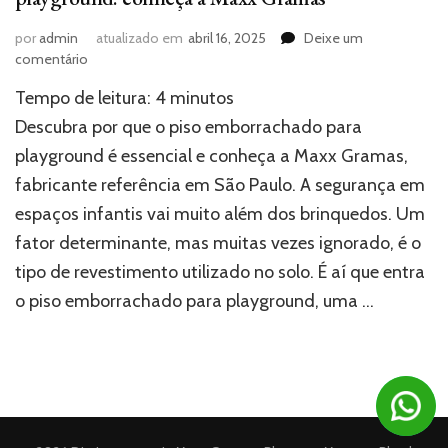
por
admin
atualizado em
abril 16, 2025
Deixe um
em
comentário
Fabricante
Tempo de leitura:
4
minutos
de
piso
Descubra por que o piso emborrachado para
emborrachado
playground é essencial e conheça a Maxx Gramas,
para
fabricante referência em São Paulo. A segurança em
playground:
conheça
espaços infantis vai muito além dos brinquedos. Um
a
fator determinante, mas muitas vezes ignorado, é o
Maxx
Gramas
tipo de revestimento utilizado no solo. É aí que entra
o piso emborrachado para playground, uma …