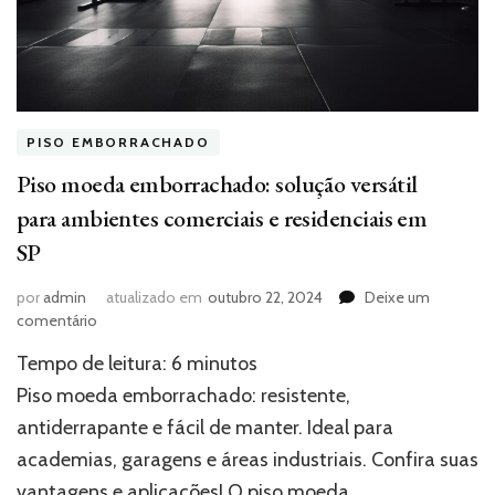
PISO EMBORRACHADO
Piso moeda emborrachado: solução versátil
para ambientes comerciais e residenciais em
SP
por
admin
atualizado em
outubro 22, 2024
Deixe um
em
comentário
Piso
Tempo de leitura:
6
minutos
moeda
emborrachado:
Piso moeda emborrachado: resistente,
solução
antiderrapante e fácil de manter. Ideal para
versátil
academias, garagens e áreas industriais. Confira suas
para
ambientes
vantagens e aplicações! O piso moeda