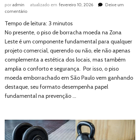
por
admin
atualizado em
fevereiro 10, 2026
Deixe um
em
comentário
Piso
Tempo de leitura:
3
minutos
de
borracha
No presente, o piso de borracha moeda na Zona
moeda
Leste é um componente fundamental para qualquer
na
projeto comercial, querendo ou não, ele não apenas
Zona
Leste:
complementa a estética dos locais, mas também
saiba
amplia o conforto e segurança. Por isso, o piso
onde
comprar
moeda emborrachado em São Paulo vem ganhando
destaque, seu formato desempenha papel
fundamental na prevenção …