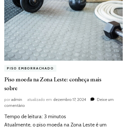
PISO EMBORRACHADO
Piso moeda na Zona Leste: conheça mais
sobre
por
admin
atualizado em
dezembro 17, 2024
Deixe um
em
comentário
Piso
Tempo de leitura:
3
minutos
moeda
na
Atualmente, o piso moeda na Zona Leste é um