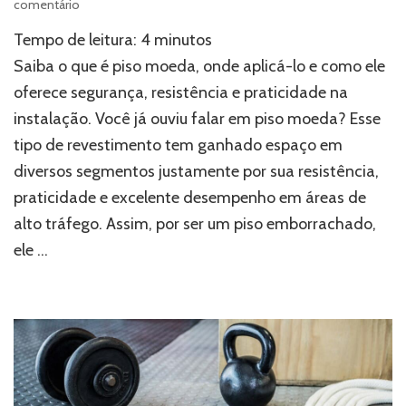
em
comentário
O
Tempo de leitura:
4
minutos
que
é
Saiba o que é piso moeda, onde aplicá-lo e como ele
o
oferece segurança, resistência e praticidade na
piso
instalação. Você já ouviu falar em piso moeda? Esse
moeda
e
tipo de revestimento tem ganhado espaço em
quando
diversos segmentos justamente por sua resistência,
é
usado?
praticidade e excelente desempenho em áreas de
alto tráfego. Assim, por ser um piso emborrachado,
ele …