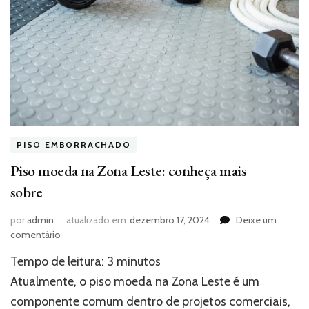
PISO EMBORRACHADO
Piso moeda na Zona Leste: conheça mais
sobre
por
admin
atualizado em
dezembro 17, 2024
Deixe um
em
comentário
Piso
Tempo de leitura:
3
minutos
moeda
na
Atualmente, o piso moeda na Zona Leste é um
Zona
componente comum dentro de projetos comerciais,
Leste: