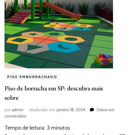
PISO EMBORRACHADO
Piso de borracha em SP: descubra mais
sobre
por
admin
atualizado em
janeiro 18, 2024
Deixe um
em
comentário
Piso
Tempo de leitura:
3
minutos
de
borracha