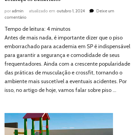
por
admin
atualizado em
outubro 1, 2024
Deixe um
em
comentário
Piso
Tempo de leitura:
4
minutos
emborrachado
para
Antes de mais nada, é importante dizer que o piso
academia
emborrachado para academia em SP é indispensável
em
para garantir a segurança e comodidade de seus
SP:
conheça
frequentadores. Ainda com a crescente popularidade
os
das práticas de musculação e crossfit, tornando o
benefícios
ambiente mais suscetível a eventuais acidentes. Por
isso, no artigo de hoje, vamos falar sobre piso …