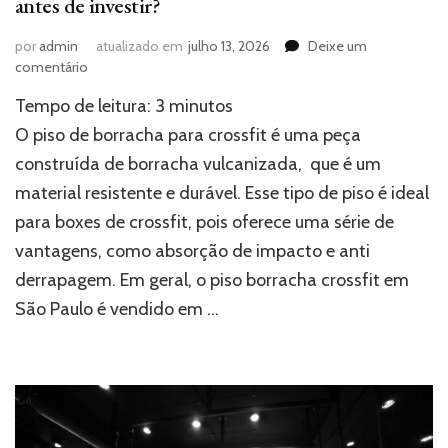
antes de investir?
por
admin
atualizado em
julho 13, 2026
Deixe um
em
comentário
Piso
Tempo de leitura:
3
minutos
de
borracha
O piso de borracha para crossfit é uma peça
para
construída de borracha vulcanizada, que é um
crossfit:
material resistente e durável. Esse tipo de piso é ideal
o
que
para boxes de crossfit, pois oferece uma série de
saber
vantagens, como absorção de impacto e anti
antes
de
derrapagem. Em geral, o piso borracha crossfit em
investir?
São Paulo é vendido em …