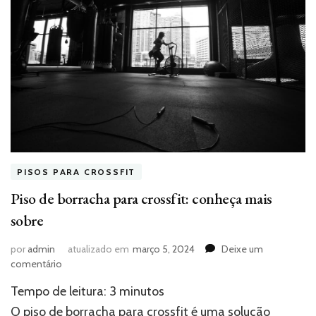
PISOS PARA CROSSFIT
Piso de borracha para crossfit: conheça mais
sobre
por
admin
atualizado em
março 5, 2024
Deixe um
em
comentário
Piso
Tempo de leitura:
3
minutos
de
borracha
O piso de borracha para crossfit é uma solução