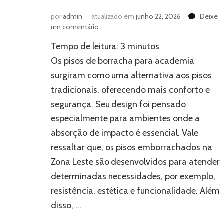
por
admin
atualizado em
junho 22, 2026
Deixe
em
um comentário
Pisos
Tempo de leitura:
3
minutos
de
borracha
Os pisos de borracha para academia
para
surgiram como uma alternativa aos pisos
academia:
tradicionais, oferecendo mais conforto e
descubra
como
segurança. Seu design foi pensado
escolher
especialmente para ambientes onde a
absorção de impacto é essencial. Vale
ressaltar que, os pisos emborrachados na
Zona Leste são desenvolvidos para atender
determinadas necessidades, por exemplo,
resistência, estética e funcionalidade. Além
disso, …