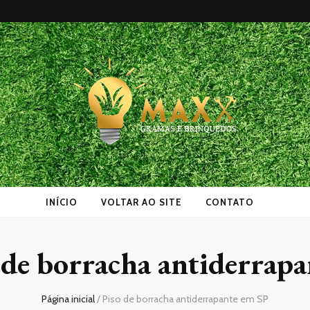
as
INÍCIO
VOLTAR AO SITE
CONTATO
 de borracha antiderrap
Página inicial
/
Piso de borracha antiderrapante em SP