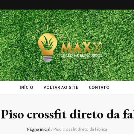
as
INÍCIO
VOLTAR AO SITE
CONTATO
:
Piso crossfit direto da f
Página inicial
/
Piso crossfit direto da fabrica