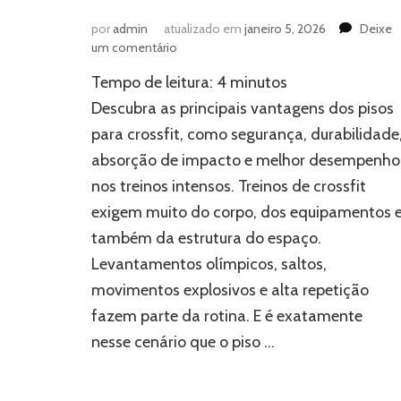
por
admin
atualizado em
janeiro 5, 2026
Deixe
em
um comentário
Quais
Tempo de leitura:
4
minutos
as
vantagens
Descubra as principais vantagens dos pisos
dos
para crossfit, como segurança, durabilidade
pisos
absorção de impacto e melhor desempenho
para
crossfit?
nos treinos intensos. Treinos de crossfit
exigem muito do corpo, dos equipamentos 
também da estrutura do espaço.
Levantamentos olímpicos, saltos,
movimentos explosivos e alta repetição
fazem parte da rotina. E é exatamente
nesse cenário que o piso …