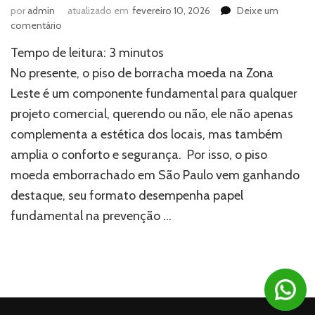
por
admin
atualizado em
fevereiro 10, 2026
Deixe um
em
comentário
Piso
Tempo de leitura:
3
minutos
de
borracha
No presente, o piso de borracha moeda na Zona
moeda
Leste é um componente fundamental para qualquer
na
projeto comercial, querendo ou não, ele não apenas
Zona
Leste:
complementa a estética dos locais, mas também
saiba
amplia o conforto e segurança. Por isso, o piso
onde
comprar
moeda emborrachado em São Paulo vem ganhando
destaque, seu formato desempenha papel
fundamental na prevenção …