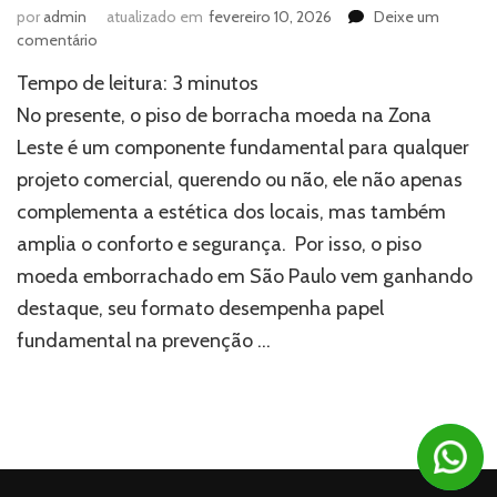
por
admin
atualizado em
fevereiro 10, 2026
Deixe um
em
comentário
Piso
Tempo de leitura:
3
minutos
de
borracha
No presente, o piso de borracha moeda na Zona
moeda
Leste é um componente fundamental para qualquer
na
projeto comercial, querendo ou não, ele não apenas
Zona
Leste:
complementa a estética dos locais, mas também
saiba
amplia o conforto e segurança. Por isso, o piso
onde
comprar
moeda emborrachado em São Paulo vem ganhando
destaque, seu formato desempenha papel
fundamental na prevenção …