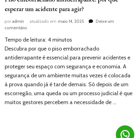
esperar um acidente para agir?
por
admin
atualizado em
maio 14, 2025
Deixe um
em
comentário
Piso
Tempo de leitura:
4
minutos
emborrachado
antiderrapante:
Descubra por que o piso emborrachado
por
antiderrapante é essencial para prevenir acidentes e
que
proteger seu espaço com segurança e economia. A
esperar
um
segurança de um ambiente muitas vezes é colocada
acidente
à prova quando já é tarde demais. Só depois de um
para
agir?
escorregão, uma queda ou um processo judicial é que
muitos gestores percebem a necessidade de …