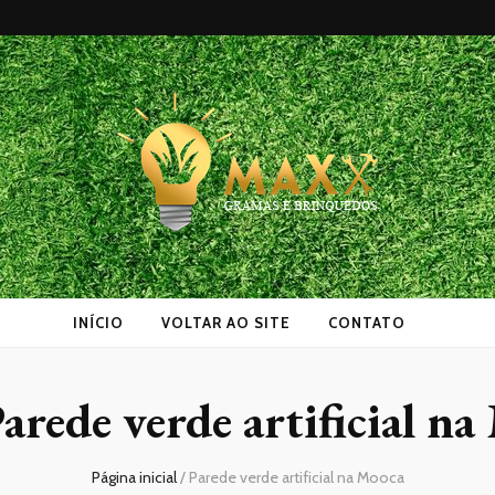
as
INÍCIO
VOLTAR AO SITE
CONTATO
arede verde artificial n
Página inicial
/
Parede verde artificial na Mooca