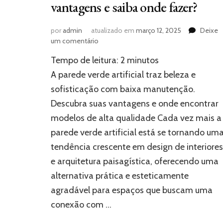
vantagens e saiba onde fazer?
por
admin
atualizado em
março 12, 2025
Deixe
em
um comentário
Parede
Tempo de leitura:
2
minutos
verde
artificial:
A parede verde artificial traz beleza e
conheça
sofisticação com baixa manutenção.
as
Descubra suas vantagens e onde encontrar
vantagens
e
modelos de alta qualidade Cada vez mais a
saiba
parede verde artificial está se tornando um
onde
fazer?
tendência crescente em design de interiores
e arquitetura paisagística, oferecendo uma
alternativa prática e esteticamente
agradável para espaços que buscam uma
conexão com …